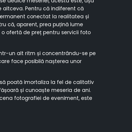
e dedice meseriei, acesta este, așa
e altceva. Pentru că indiferent că
ermanent conectat la realitatea și
ru că, aparent, prea puțină lume
 o ofertă de preț pentru servicii foto
ntr-un alt ritm și concentrându-se pe
care face posibilă nașterea unor
ă poată imortaliza la fel de calitativ
fășoară și cunoaște meseria de ani.
scena fotografiei de eveniment, este