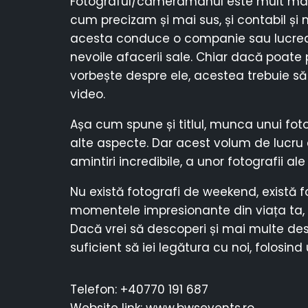
Fotograful/cameramanul este mult mai 
cum precizam și mai sus, și contabil și m
acesta conduce o companie sau lucreaz
nevoile afacerii sale. Chiar dacă poat
vorbește despre ele, acestea trebuie să f
video.
Așa cum spune și titlul, munca unui fot
alte aspecte. Dar acest volum de lucru 
amintiri incredibile, a unor fotografii ale
Nu există fotografi de weekend, există fo
momentele impresionante din viața ta, 
Dacă vrei să descoperi și mai multe des
suficient să iei legătura cu noi, folosind
Telefon: +40770 191 687