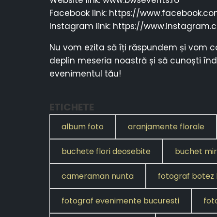
Website link: www.bwsevents.ro
Facebook link: https://www.facebook.c
Instagram link: https://www.instagram
Nu vom ezita să îți răspundem și vom co
deplin meseria noastră și să cunoști în
evenimentul tău!
ETICHETE
album foto
aranjamente florale
buchete flori deosebite
buchet mi
cameraman nunta
fotograf botez 
fotograf evenimente bucuresti
fot