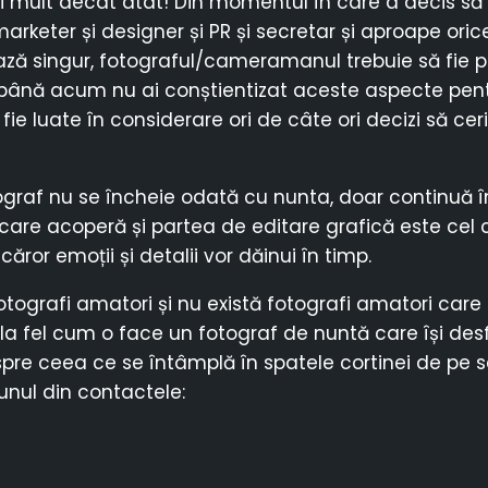
mult decât atât! Din momentul în care a decis să s
arketer și designer și PR și secretar și aproape oric
ă singur, fotograful/cameramanul trebuie să fie p
e până acum nu ai conștientizat aceste aspecte pent
ie luate în considerare ori de câte ori decizi să ceri
ograf nu se încheie odată cu nunta, doar continuă î
care acoperă și partea de editare grafică este cel 
 căror emoții și detalii vor dăinui în timp.
tografi amatori și nu există fotografi amatori care s
la fel cum o face un fotograf de nuntă care își des
pre ceea ce se întâmplă în spatele cortinei de pe 
 unul din contactele: