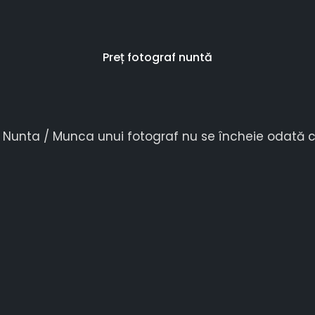
Preț fotograf nuntă
OTOGRAF NU SE ÎNCHEIE O
/
Nunta
/
Munca unui fotograf nu se încheie odată 