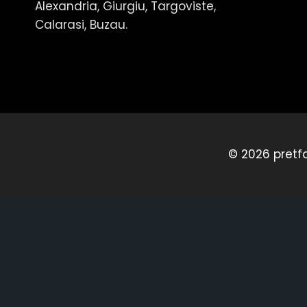
Alexandria, Giurgiu, Targoviste,
Calarasi, Buzau.
© 2026 pretfo
×
Table of Contents
TABLE OF CONTENTS