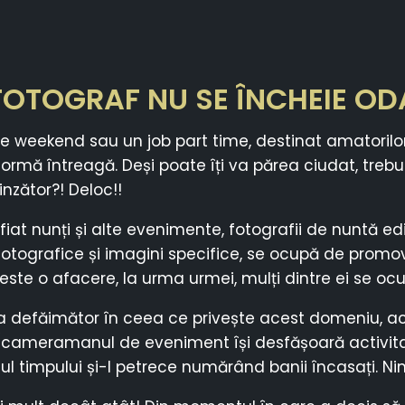
OTOGRAF NU SE ÎNCHEIE O
de weekend sau un job part time, destinat amatorilor
mă întreagă. Deși poate îți va părea ciudat, trebuie 
nzător?! Deloc!!
iat nunți și alte evenimente, fotografii de nuntă edi
otografice și imagini specifice, se ocupă de promovare
te o afacere, la urma urmei, mulți dintre ei se ocupă 
a defăimător în ceea ce privește acest domeniu, ace
/cameramanul de eveniment își desfășoară activita
ul timpului și-l petrece numărând banii încasați. Nim