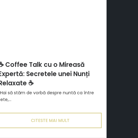
☕ Coffee Talk cu o Mireasă
Expertă: Secretele unei Nunți
Relaxate ☕
“Hai să stăm de vorbă despre nuntă ca între
fete,...
CITESTE MAI MULT