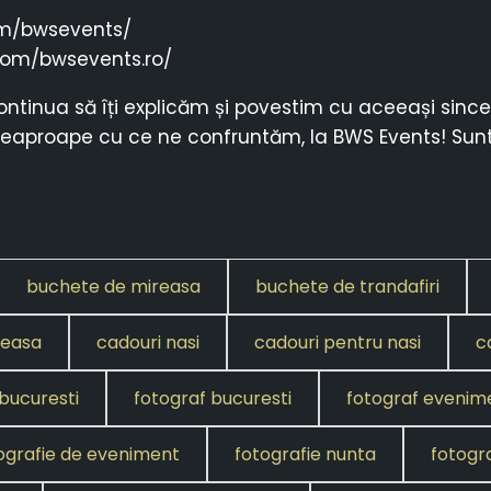
om/bwsevents/
.com/bwsevents.ro/
ntinua să îți explicăm și povestim cu aceeași since
deaproape cu ce ne confruntăm, la BWS Events! Sunt
buchete de mireasa
buchete de trandafiri
reasa
cadouri nasi
cadouri pentru nasi
c
bucuresti
fotograf bucuresti
fotograf evenim
ografie de eveniment
fotografie nunta
fotogra