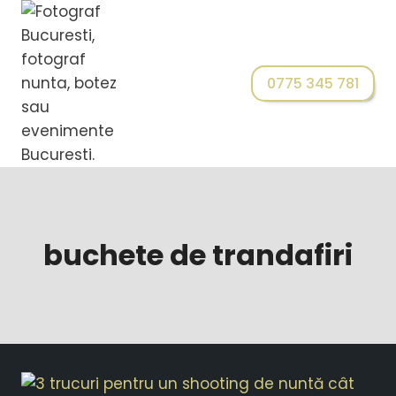
0775 345 781
buchete de trandafiri