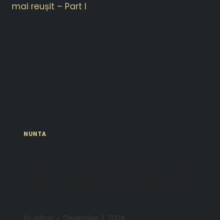
NUNTA
3 trucuri pentru un
shooting de nuntă cât
mai reușit – Part I
By
admin
December 2, 2024