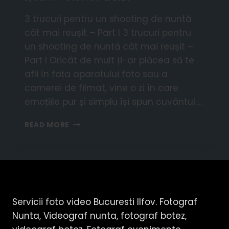
3 trucuri pentru un shooting de nuntă
cât mai reușit – Part I 3 trucuri pentru
un shooting de nuntă cât mai reușit –
Part I Oricât de mult ți-ar plăcea să te
afli în fața aparatului foto sau a
camerei de filmat, vine o zi în care
emoțiile pur și simplu își spun cuvântul….
READ MORE
Servicii foto video Bucuresti Ilfov. Fotograf
Nunta, Videograf nunta, fotograf botez,