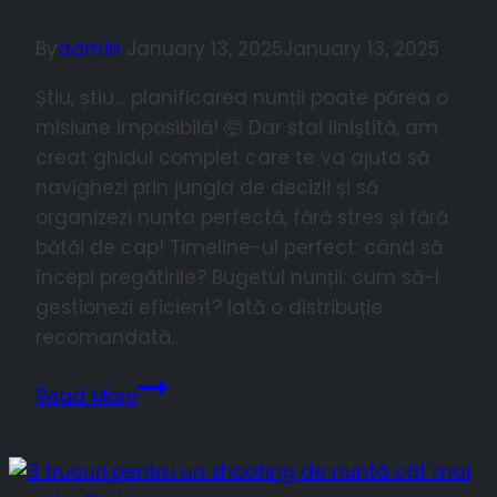
By
admin
January 13, 2025
January 13, 2025
Știu, știu… planificarea nunții poate părea o
misiune imposibilă! 🤯 Dar stai liniștită, am
creat ghidul complet care te va ajuta să
navighezi prin jungla de decizii și să
organizezi nunta perfectă, fără stres și fără
bătăi de cap! Timeline-ul perfect: când să
începi pregătirile? Bugetul nunții: cum să-l
gestionezi eficient? Iată o distribuție
recomandată…
👰‍♀️
Read More
Ghidul
Complet
al