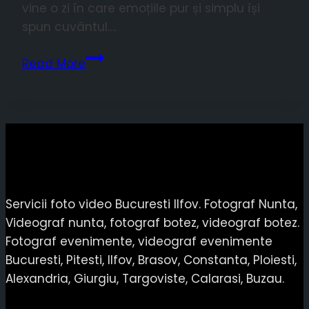
vine o zi în care emoțiile pur și simplu își
spun cuvântul….
3
Read More
trucuri
pentru
un
shooting
de
nuntă
cât
Servicii foto video Bucuresti Ilfov. Fotograf Nunta,
mai
Videograf nunta, fotograf botez, videograf botez.
reușit
Fotograf evenimente, videograf evenimente
–
Bucuresti, Pitesti, Ilfov, Brasov, Constanta, Ploiesti,
Part
Alexandria, Giurgiu, Targoviste, Calarasi, Buzau.
I