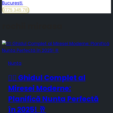
0775 345 781
rochii mireasa
Nunta
👰‍♀️ Ghidul Complet al
Miresei Moderne:
Planifică Nunta Perfectă
în 2025! 🥂