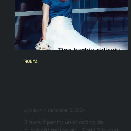
NUNTA
3 trucuri pentru un
shooting de nuntă cât
mai reușit – Part I
By
admin
December 2, 2024
3 trucuri pentru un shooting de
nuntă cât mai reușit – Part I 3 trucuri