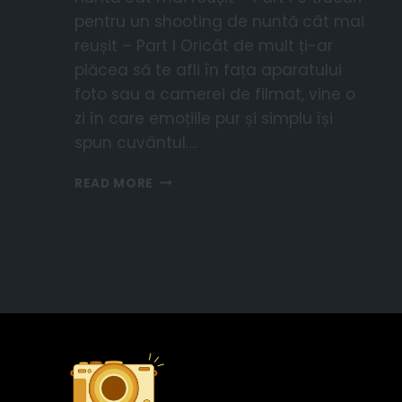
pentru un shooting de nuntă cât mai
reușit – Part I Oricât de mult ți-ar
plăcea să te afli în fața aparatului
foto sau a camerei de filmat, vine o
zi în care emoțiile pur și simplu își
spun cuvântul….
READ MORE