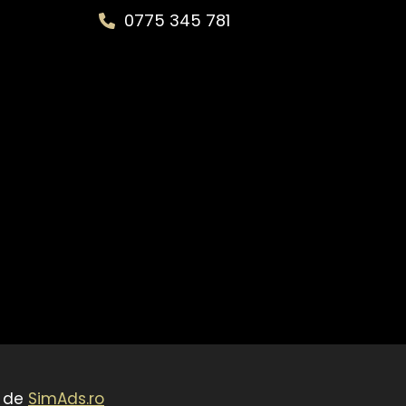
0775 345 781
t de
SimAds.ro