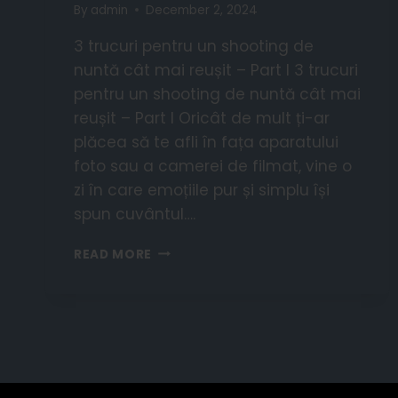
By
admin
December 2, 2024
3 trucuri pentru un shooting de
nuntă cât mai reușit – Part I 3 trucuri
pentru un shooting de nuntă cât mai
reușit – Part I Oricât de mult ți-ar
plăcea să te afli în fața aparatului
foto sau a camerei de filmat, vine o
zi în care emoțiile pur și simplu își
spun cuvântul….
READ MORE