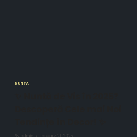
NUNTA
✨ Nuntă de Vis în 2025?
Descoperă Cele mai Noi
Tendințe în Decor! ✨
By
admin
January 21, 2025