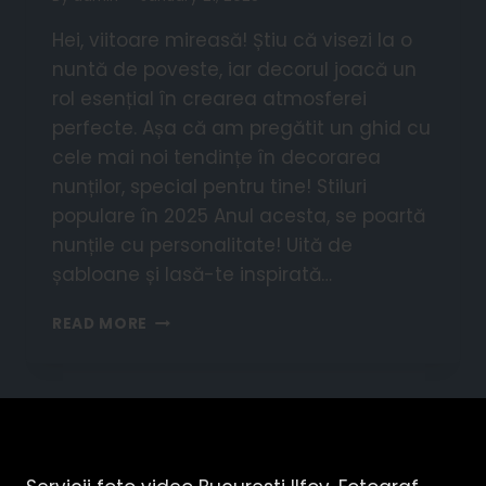
Hei, viitoare mireasă! Știu că visezi la o
nuntă de poveste, iar decorul joacă un
rol esențial în crearea atmosferei
perfecte. Așa că am pregătit un ghid cu
cele mai noi tendințe în decorarea
nunților, special pentru tine! Stiluri
populare în 2025 Anul acesta, se poartă
nunțile cu personalitate! Uită de
șabloane și lasă-te inspirată…
READ MORE